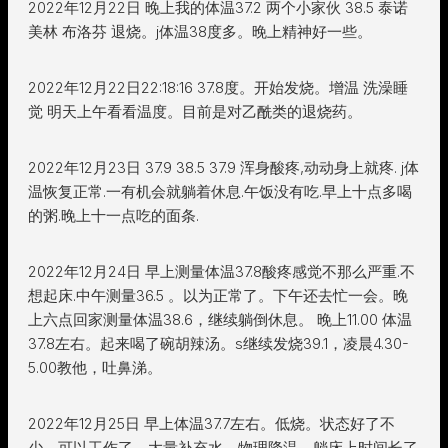
2022年12月22日 晚上我的体温37.2 两个小家伙 38.5 泰诺
美林 布洛芬 退烧。j体温38度多。晚上精神好一些。
2022年12月22日22:18:16 37.8度。开始发烧。增温 洗澡睡
觉 明天上午看看温度。目前是对乙酰类的退烧药。
2022年12月23日 37.9 38.5 37.9 浑身酸疼,动动身上就疼. j体
温恢复正常.一有机会就躺着休息.午饭没有吃.早上十点多喝
的粥.晚上十一点吃的面条.
2022年12月24日 早上测量体温37.8酸疼感觉不那么严重.不
想起床.中午测量36.5 。以为正常了。下午还去忙一会。晚
上六点回家测量体温38.6，继续躺倒休息。 晚上11.00 体温
37.8左右。起来喝了碗胡辣汤。s继续发烧39.1，凌晨4.30-
5.00教他，吐鼻涕。
2022年12月25日 早上体温37.7左右。低烧。状态好了不
少。可以工作了。大量补充水。物理降温。躺床上时间长了