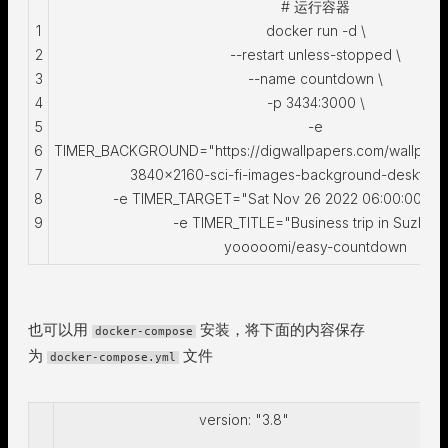
# 运行容器
1
docker run -d \
2
--restart unless-stopped \
3
--name countdown \
4
-p 3434:3000 \
5
-e
6
TIMER_BACKGROUND="https://digwallpapers.com/wallpapers
7
3840x2160-sci-fi-images-background-desktop-4
8
-e TIMER_TARGET="Sat Nov 26 2022 06:00:00 G
9
-e TIMER_TITLE="Business trip in Suzhou"
yooooomi/easy-countdown
也可以用
安装，将下面的内容保存
docker-compose
为
文件
docker-compose.yml
version: "3.8"