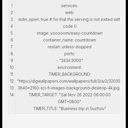
1
services:
2
web:
3
stdin_open: true # So that the serving is not exited with
4
code 0
5
image: yooooomi/easy-countdown
6
container_name: countdown
7
restart: unless-stopped
8
ports:
9
- "3434:3000"
10
environment:
11
TIMER_BACKGROUND:
12
"https://digwallpapers.com/wallpapers/full/3/a/2/32039-
13
3840x2160-sci-fi-images-background-desktop-4k.jpg"
14
TIMER_TARGET: "Sat Nov 26 2022 06:00:00
GMT+0800"
TIMER_TITLE: "Business trip in Suzhou"