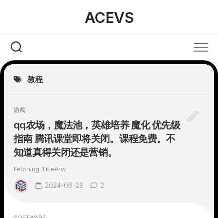
Skip
ACEVS
to
content
教程
游戏
qq农场，魔法池，英雄培养 魔化 优先级
指南 腾讯课堂即将关闭。课程免费。不
知道真得关闭还是营销。
Fetching Title#rwl...
2024-06-29
2
SOFTWARE