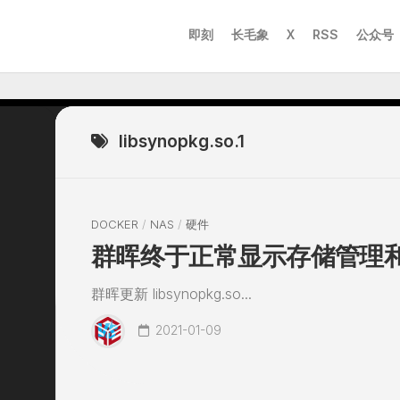
即刻
长毛象
X
RSS
公众号
libsynopkg.so.1
DOCKER
/
NAS
/
硬件
群晖终于正常显示存储管理
群晖更新 libsynopkg.so...
2021-01-09