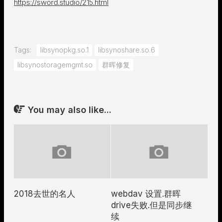
https://sword.studio/215.html
Tags:
libsynopkg.so.1
libsynoshare.so.6
libsynostoragemgmt.so
群晖修复
You may also like...
2018去世的名人
webdav 设置.群晖
drive失败.但是同步继
续