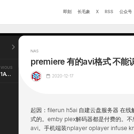
即刻
长毛象
X
RSS
公众号
NAS
premiere 有的avi格式 不
EVIOUS
瑞昱8111H 8111F intel211AT不完整评测
2020-12-17
起因：filerun h5ai 自建云盘服务器 在线
式的。emby plex解码器都是付费的。不
avi。手机端装nplayer oplayer infus