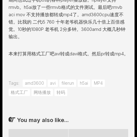
rmvb。h5ai放了一些rmvb格式的文件测试。最后吧rmvb
aci mov 不支持播放都转成mp4了。amd3600cpu速度不
错。比我的 二代i5 760 十年老爷机器快乐几十倍上百倍感
觉。10秒的1080P 老爷机 2分多钟。3600amd 大概几秒钟
输出。
本来打算用格式工厂吧avi转成davi格式。然后pr转成mp4。
Tags:
amd3600
avi
filerun
h5ai
MP4
格式工厂
网络播放
转码
You may also like...