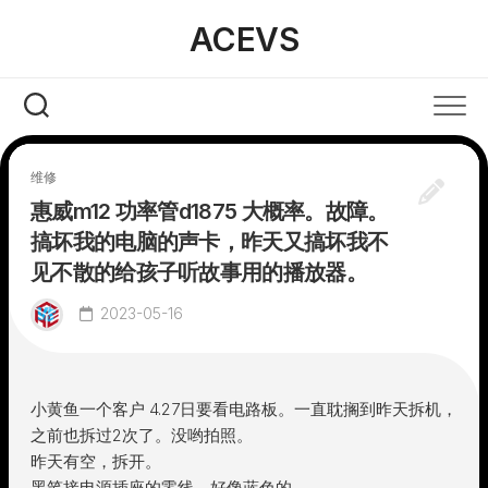
Skip
ACEVS
to
content
维修
惠威m12 功率管d1875 大概率。故障。
搞坏我的电脑的声卡，昨天又搞坏我不
见不散的给孩子听故事用的播放器。
2023-05-16
小黄鱼一个客户 4.27日要看电路板。一直耽搁到昨天拆机，
之前也拆过2次了。没哟拍照。
昨天有空，拆开。
黑笔接电源插座的零线。好像蓝色的。