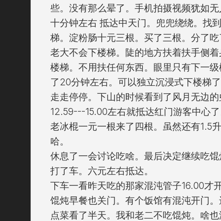
些。没有那么晕了。手机拍摄视频犹如无
十分钟左右 抵达中天门。兜兜绕绕。找
梯。淀粉肠十元三根。买了三根。分了吃
老大不会下楼梯。陡的地方扶着扶手侧着
楼梯。不用扶任何东西。眼里只有下一级
了20分钟左右。可以独立沉浸式下楼梯
走走停停。下山的时候看到了风月无边的
12.59---15.00左右就抵达红门游客
老冰棍一元一根来了四根。虽然还有1.5
哈。
休息了一会讨论吃啥。最后决定继续吃馄
打了车。六元左右抵达。
下车一看昨天吃的那家混沌管子16.00
馄炖早餐也关门。有个饭馆有混沌开门。
点菜看了半天。我和老二不吃馄炖。啥也