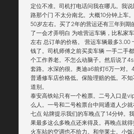
定位不准。司机打电话问我在哪儿。我说
路那个门 不太分南北。大概10分钟上车
50岁左右。买了2年的营运还有三年到期
了一会才弄明白 为啥营运车辆，比私家车
左右 总订单的价格。 营运车辆最多3.0
钱了。司机师傅之前买卖车辆 一手二手
个工作养老。不怎么动脑子。然后说了4s
套路。水深的很。奥迪a6前灯6万一对。
普通修车店价格低。保险理赔的低。不知
道别。
泰安高铁站只有一个检票。二号入口是vi
么人。一号和二号检票台中间通道人少就
七点 站牌提示我们的车晚点了14分钟。
果最多这么多晚点还来得及。再晚点就得
火车站的空调也不给力。和华莱士。小饭