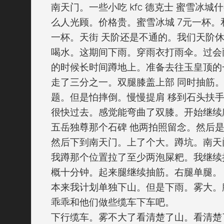
南天门。一些小吃 kfc 德克士 蜜雪冰城
么人光顾。价格贵。蜜雪冰城 7元一杯
一杯。天街 天阶还是不通的。我们天阶休
喝水。这期间下雨。穿雨衣打雨伞。过会
的时候长时间蹲地上。准备去往玉皇顶的
走了三分之一。双腿膝盖上部 同时抽筋
题。但是怕摔倒。慢慢提肩 移到石头扶
很快过去。感觉能弯曲了双膝。开始继续
五岳独尊那个石碑 他两拍照留念。然后
然后下到南天门。上了个大。蹲坑。南天
我蹲那个位置拉了至少两泡屎粑。我继续
概十分钟。起来腿继续抽筋。右腿单腿。
本来我计划单独下山。但是下雨。雾大。
乖乖和他们做些缆车下车吧。
下行缆车。雾不大了看清楚了山。看清楚