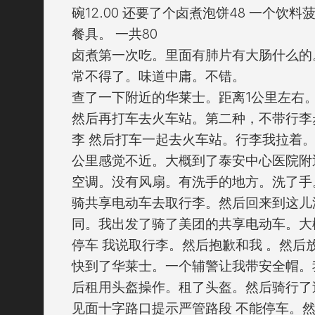
碗12.00 还要了个卤煮泡饼48 一个饮
餐具。 一共80
卤煮第一次吃。里面有肺片有大肠什么的
常不得了。味道中庸。不错。
查了一下附近的华莱士。距离1公里左右
然后再打车去火车站。第二种，不带行李
李 然后打车一起去火车站。行李我拉着
公里感觉不近。大概到了泰安中心医院附
空调。没有风扇。有洗手的地方。洗了手。
骑共享电动车去取行李。然后回来到这儿
同。我出发了骑了美团的共享电动车。大
停车 我说取行李。然后抱歉和我 。然后
快到了华莱士。一个辅警让我带安全帽。
后租用头盔操作。租了头盔。然后骑行了
见面十字路口提示严管路段 不能停车。