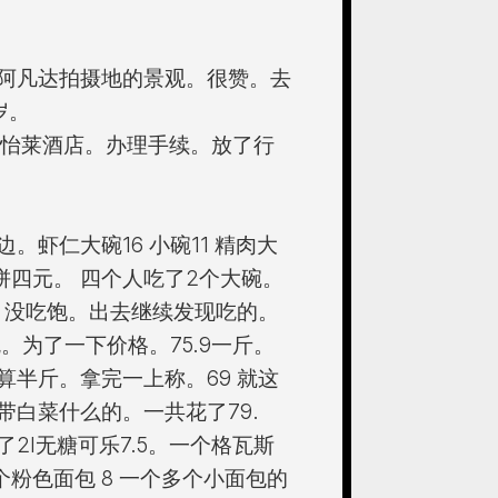
阿凡达拍摄地的景观。很赞。去
岁。
。怡莱酒店。办理手续。放了行
虾仁大碗16 小碗11 精肉大
抓饼四元。 四个人吃了2个大碗。
 没吃饱。出去继续发现吃的。
。为了一下价格。75.9一斤。
半斤。拿完一上称。69 就这
白菜什么的。一共花了79.
2l无糖可乐7.5。一个格瓦斯
一个粉色面包 8 一个多个小面包的