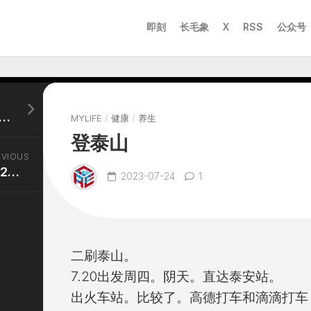
即刻
长毛象
X
RSS
公众号
docker 安装wol 群晖唤醒局域网的电脑其他设备
MYLIFE
/
健康
/
养生
登泰山
EVIOUS
今天去游泳。俺一个人带2个娃。
2023-07-24
1
二刷泰山。
7.20出发周四。阴天。直达泰安站。
出火车站。比较了。高德打车和滴滴打车 