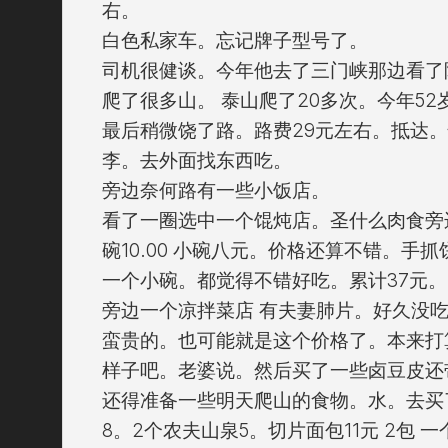
右。
白色私家车。忘记牌子型号了。
司机很健谈。今年他去了三门峡那边看了
爬了很多山。 泰山爬了20多次。今年52
最后稍微饶了路。路费29元左右。抵达
李。去外面找东西吃。
旁边奈何路有一些小饭店。
看了一圈选中一个馄炖店。圣什么肉食旁边。
碗10.00 小碗八元。价格还算不错。手
一个小碗。都觉得不错好吃。累计37元。
旁边一个凉拌菜店 有夫妻肺片。好久没吃
蛮贵的。也可能就是这个价格了。本来打算
样子吧。老婆说。然后买了一些卤豆皮还带
还得准备一些明天爬山的食物。水。去买了
8。2个农夫山泉5。切片面包11元 2包 