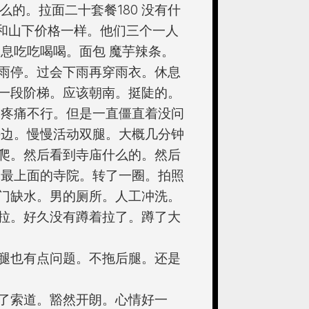
什么的。拉面二十套餐180 没有什
。和山下价格一样。他们三个一人
息吃吃喝喝。面包 魔芋辣条。
雨停。过会下雨再穿雨衣。休息
一段阶梯。应该朝南。挺陡的。
。疼痛不行。但是一直僵直着没问
手边。慢慢活动双腿。大概几分钟
爬。然后看到寺庙什么的。然后
是最上面的寺院。转了一圈。拍照
门缺水。男的厕所。人工冲洗。
拉。好久没有蹲着拉了。蹲了大
腿也有点问题。不拖后腿。还是
了索道。豁然开朗。心情好一