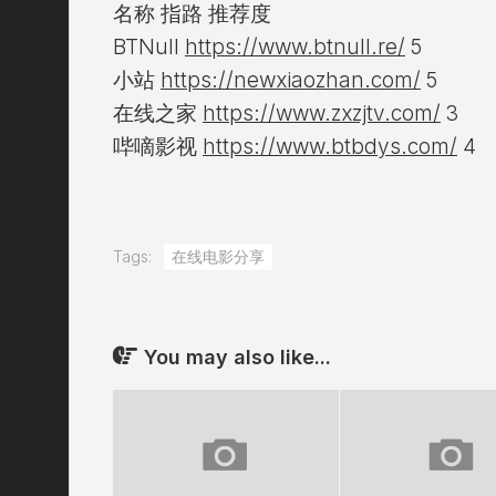
名称 指路 推荐度
BTNull
https://www.btnull.re/
5
小站
https://newxiaozhan.com/
5
在线之家
https://www.zxzjtv.com/
3
哔嘀影视
https://www.btbdys.com/
4
Tags:
在线电影分享
You may also like...