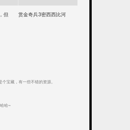
，但
赏金奇兵3密西西比河
是个宝藏，有一些不错的资源。
哈哈~