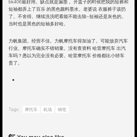
bk406最好用。缺点就是漏墨 。开盖子的时候把我的短裤和
短袖都弄上了百乐 的黑色颜料墨水。老婆说 衣服裤子该扔
了。不舍得。继续洗洗吧看能不能去除~短袖还是灰色的。
当时也是黑色的短袖多好哈。
力帆集团。经营不佳。力帆摩托车得加油了。可能放弃汽车
行业。摩托车确实不错销量。没有查资料 哈雷摩托车 出汽
车吗？愚以为完全没有必要。哈雷摩托车 价格都比小轿车
贵了。
Tags:
摩托车
机场
钢笔