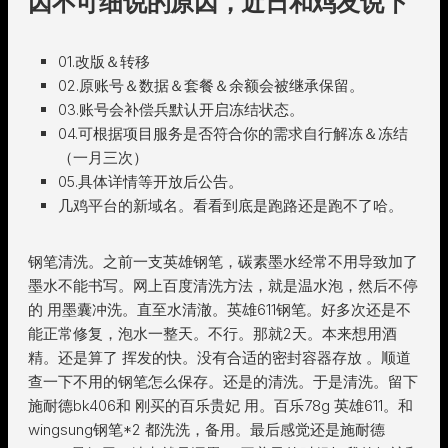
因不可细说的原因，近日和鸡友说下
01.改版＆转移
02.原账号＆数据＆套餐＆余额会被继承保留。
03.账号会补偿兵默认开启冻结状态。
04.可根据项目服务是否符合你的需求自行解冻＆冻结
（一月三次）
05.具体详情等开放后公告。
几鸡平台的新域名。看看到底是跑路还是跑不了哈。
钢笔清洗。之前一支英雄钢笔，碳素墨水经常不用导致加了
墨水不能书写。网上百度清洗方法，就是温水泡，然后不停
的 用墨囊冲洗。直至水清澈。英雄611钢笔。好多次还是不
能正常修复，泡水一整天。不行。那就2天。本来想用酒
精。还是算了 挥发的快。没有合适的密封容器存放 。顺道
查一下不用的钢笔怎么保存。还是的清洗。于是清洗。留下
施耐德bk406和 刚买的百乐贵妃 用。百乐78g 英雄611。和
wingsung钢笔*2 都洗洗，备用。最后感觉还是施耐德