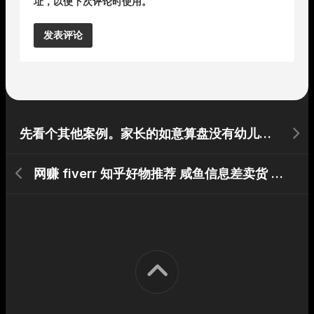
址，以便下次评论时使用。
Alternative:
先看个其他案例。家长的如意算盘没有幼儿园算盘狠。家里小孩要上幼儿园。小区的省办幼儿园便宜离家近缺点就是太难进。人太多。太多。
网赚 fiverr 知乎好物推荐 咸鱼信息差卖货 淘宝卖货 抖音发视频赚广告费 哪个靠谱