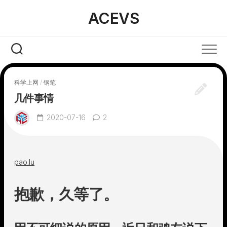
Skip
ACEVS
to
content
科学上网
/
钢笔
几件事情
2020-07-16
2
pao.lu
抱歉，久等了。