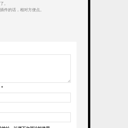
了。
插件的话，相对方便点。
箱
*