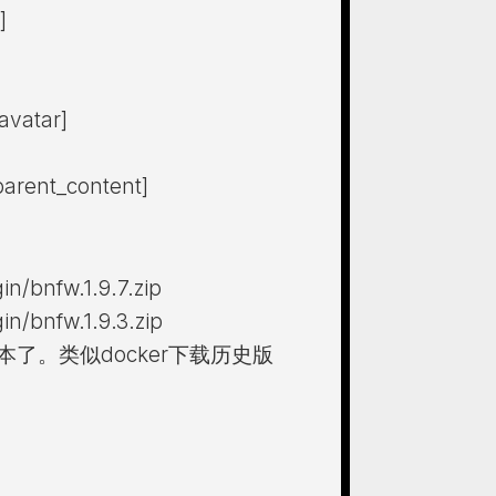
]
avatar]
arent_content]
n/bnfw.1.9.7.zip
n/bnfw.1.9.3.zip
了。类似docker下载历史版