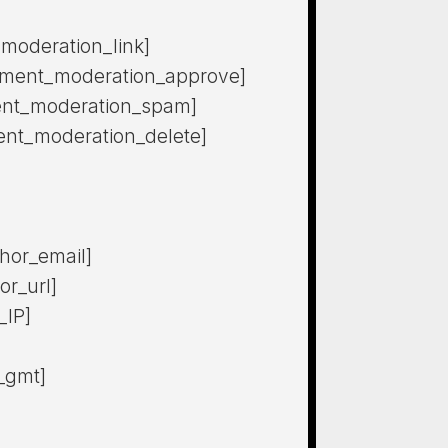
moderation_link]
mment_moderation_approve]
nt_moderation_spam]
nt_moderation_delete]
hor_email]
r_url]
_IP]
_gmt]
]