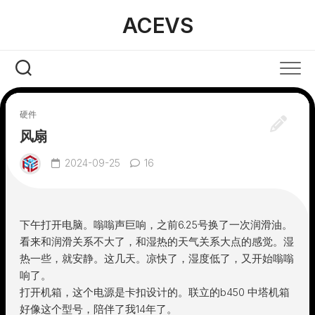
Skip
ACEVS
to
content
硬件
风扇
2024-09-25
16
下午打开电脑。嗡嗡声巨响，之前6.25号换了一次润滑油。
看来和润滑关系不大了，和湿热的天气关系大点的感觉。湿
热一些，就安静。这几天。凉快了，湿度低了，又开始嗡嗡
响了。
打开机箱，这个电源是卡扣设计的。联立的b450 中塔机箱
好像这个型号，陪伴了我14年了。