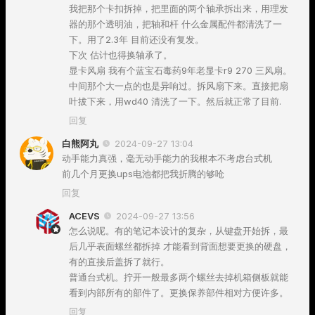
我把那个卡扣拆掉，把里面的两个轴承拆出来，用理发
器的那个透明油，把轴和杆 什么金属配件都清洗了一
下。用了2.3年 目前还没有复发。
下次 估计也得换轴承了。
显卡风扇 我有个蓝宝石毒药9年老显卡r9 270 三风扇。
中间那个大一点的也是异响过。拆风扇下来。直接把扇
叶拔下来，用wd40 清洗了一下。然后就正常了目前.
回复
白熊阿丸
2024-09-27 13:04
动手能力真强，毫无动手能力的我根本不考虑台式机
前几个月更换ups电池都把我折腾的够呛
回复
ACEVS
2024-09-27 13:56
怎么说呢。有的笔记本设计的复杂，从键盘开始拆，最
后几乎表面螺丝都拆掉 才能看到背面想要更换的硬盘，
有的直接后盖拆了就行。
普通台式机。拧开一般最多两个螺丝去掉机箱侧板就能
看到内部所有的部件了。更换保养部件相对方便许多。
回复