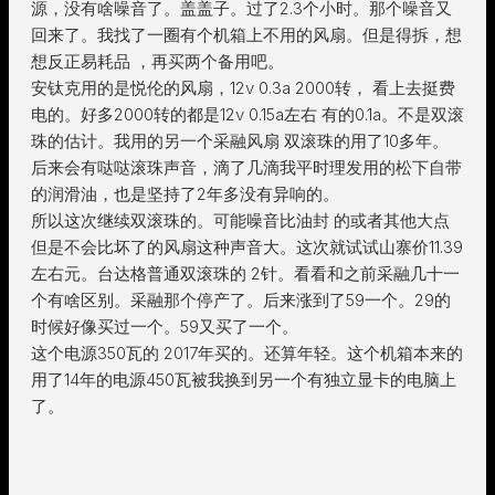
源，没有啥噪音了。盖盖子。过了2.3个小时。那个噪音又
回来了。我找了一圈有个机箱上不用的风扇。但是得拆，想
想反正易耗品 ，再买两个备用吧。
安钛克用的是悦伦的风扇，12v 0.3a 2000转， 看上去挺费
电的。好多2000转的都是12v 0.15a左右 有的0.1a。不是双滚
珠的估计。我用的另一个采融风扇 双滚珠的用了10多年。
后来会有哒哒滚珠声音，滴了几滴我平时理发用的松下自带
的润滑油，也是坚持了2年多没有异响的。
所以这次继续双滚珠的。可能噪音比油封 的或者其他大点
但是不会比坏了的风扇这种声音大。这次就试试山寨价11.39
左右元。台达格普通双滚珠的 2针。看看和之前采融几十一
个有啥区别。采融那个停产了。后来涨到了59一个。29的
时候好像买过一个。59又买了一个。
这个电源350瓦的 2017年买的。还算年轻。这个机箱本来的
用了14年的电源450瓦被我换到另一个有独立显卡的电脑上
了。