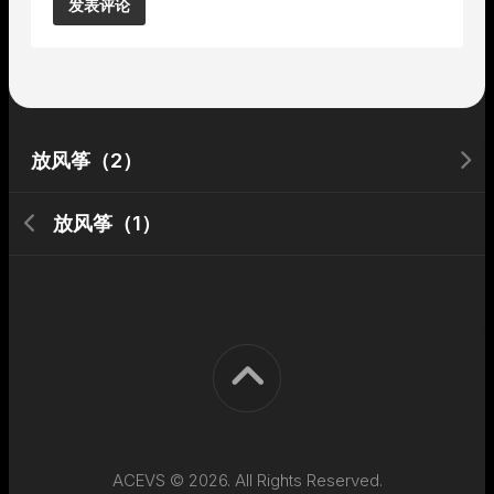
Alternative:
放风筝（2）
放风筝（1）
ACEVS © 2026. All Rights Reserved.