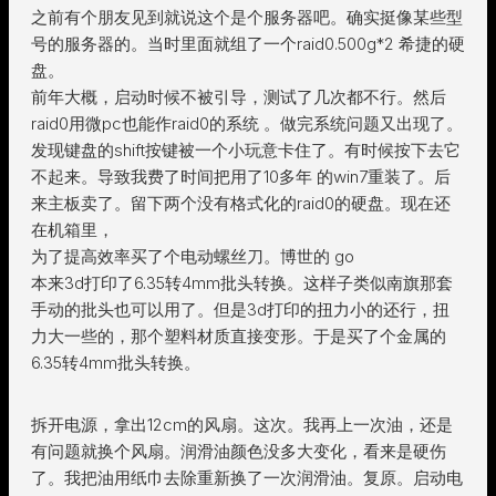
之前有个朋友见到就说这个是个服务器吧。确实挺像某些型
号的服务器的。当时里面就组了一个raid0.500g*2 希捷的硬
盘。
前年大概，启动时候不被引导，测试了几次都不行。然后
raid0用微pc也能作raid0的系统 。做完系统问题又出现了。
发现键盘的shift按键被一个小玩意卡住了。有时候按下去它
不起来。导致我费了时间把用了10多年 的win7重装了。后
来主板卖了。留下两个没有格式化的raid0的硬盘。现在还
在机箱里，
为了提高效率买了个电动螺丝刀。博世的 go
本来3d打印了6.35转4mm批头转换。这样子类似南旗那套
手动的批头也可以用了。但是3d打印的扭力小的还行，扭
力大一些的，那个塑料材质直接变形。于是买了个金属的
6.35转4mm批头转换。
拆开电源，拿出12cm的风扇。这次。我再上一次油，还是
有问题就换个风扇。润滑油颜色没多大变化，看来是硬伤
了。我把油用纸巾去除重新换了一次润滑油。复原。启动电