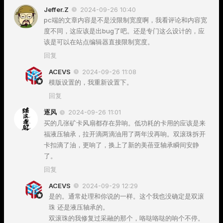
Jeffer.Z
2024-09-26 10:40
pc端的文章内容是不是没限制宽度啊，我看评论和内容宽
度不同，这应该是出bug了吧。还是专门这么设计的，应
该是可以在站点编辑器直接限制宽度。
回复
ACEVS
2024-09-26 11:08
模版设置的，我重新设置下。
回复
逐风
2024-09-26 11:01
买的几张矿卡风扇都存在异响。低功耗的卡用的应该是来
福液压轴承，拉开滴两滴油用了两年没再响。双滚珠拆开
卡扣滴了油，更响了，换上了新的美蓓亚轴承瞬间安静
了。
回复
ACEVS
2024-09-29 12:29
是的。通常处理和你说的一样。这个我也没确定是双滚
珠 还是液压轴承的。
双滚珠的我修复过采融的那个，咯哒咯哒的响个不停。