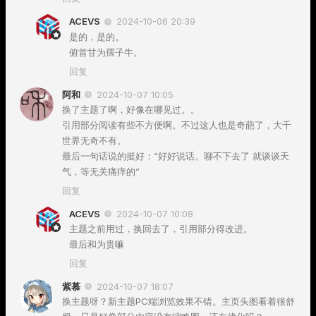
ACEVS
2024-10-06 20:39
是的，是的。
俯首甘为孺子牛。
回复
阿和
2024-10-07 10:05
换了主题了啊，好像在哪见过。。
引用部分阅读有些不方便啊。不过这人也是奇葩了，大千
世界无奇不有。
最后一句话说的挺好：“好好说话。聊不下去了 就谈谈天
气，等无关痛痒的”
回复
ACEVS
2024-10-07 10:08
主题之前用过，换回去了，引用部分得改进。
最后和为贵嘛
回复
紫慕
2024-10-07 18:07
换主题呀？新主题PC端浏览效果不错。主页头图看着很舒