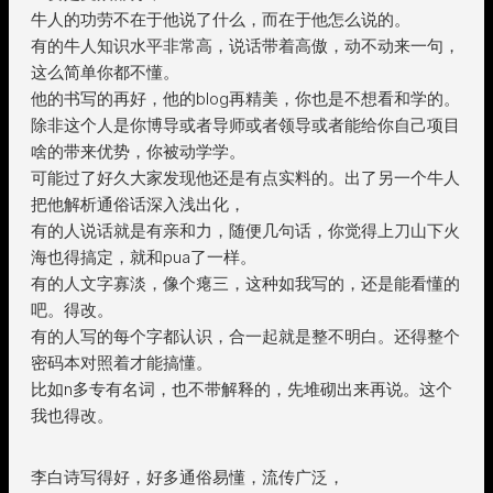
牛人的功劳不在于他说了什么，而在于他怎么说的。
有的牛人知识水平非常高，说话带着高傲，动不动来一句，
这么简单你都不懂。
他的书写的再好，他的blog再精美，你也是不想看和学的。
除非这个人是你博导或者导师或者领导或者能给你自己项目
啥的带来优势，你被动学学。
可能过了好久大家发现他还是有点实料的。出了另一个牛人
把他解析通俗话深入浅出化，
有的人说话就是有亲和力，随便几句话，你觉得上刀山下火
海也得搞定，就和pua了一样。
有的人文字寡淡，像个瘪三，这种如我写的，还是能看懂的
吧。得改。
有的人写的每个字都认识，合一起就是整不明白。还得整个
密码本对照着才能搞懂。
比如n多专有名词，也不带解释的，先堆砌出来再说。这个
我也得改。
李白诗写得好，好多通俗易懂，流传广泛，