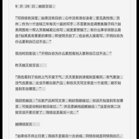
9 月 20 日，她留言说：

“写得很有深度。如果没有目的，心中没有潜在读者，更见真性情。另
外，作为一个连续三年每天一篇的写手，不需要休息调整换脑子吗？如
果周围有一帮人哭着喊着让你写，就更要警惕了。有什么事非得那么着
急?如果真有重要的事情，即使明天挂了，也会有人接着写。不明白你为
什么要和自己过不去。​”

我当时回复说：​“不明白你为什么要想着别人要和自己过不去。”

​昨天她又留言说：  

“我也看到了你的上气不接下气。天天更新的潜规则是毒药。有气要放，
没气也要放。企业不断出新产品，和你天天写文章是一个道理。都不知
道刹车在哪里。”  

我回答她说：“出新产品和写文章，刚好我都做过。你说不知道刹车在哪
里，可能是你刚好都没做过。” 并且委婉地提醒她说：“这是你第二次
留言说不要日更了。我猜这是最后一次。”

​她继续留言：  

“如果你不停止日更，我就不是最后一次劝戒。同情你就是同情我自己。