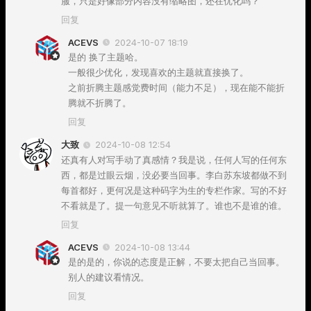
服，只是好像部分内容没有缩略图，还在优化吗？
回复
ACEVS
2024-10-07 18:19
是的 换了主题哈。
一般很少优化，发现喜欢的主题就直接换了。
之前折腾主题感觉费时间（能力不足），现在能不能折
腾就不折腾了。
回复
大致
2024-10-08 12:54
还真有人对写手动了真感情？我是说，任何人写的任何东
西，都是过眼云烟，没必要当回事。李白苏东坡都做不到
每首都好，更何况是这种码字为生的专栏作家。写的不好
不看就是了。提一句意见不听就算了。谁也不是谁的谁。
回复
ACEVS
2024-10-08 13:44
是的是的，你说的态度是正解，不要太把自己当回事。
别人的建议看情况。
回复