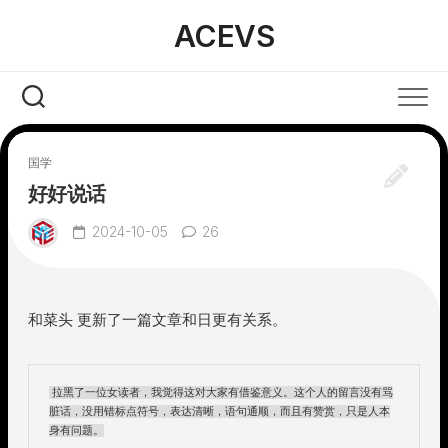
Skip
ACEVS
to
content
国学
好好说话
2024-10-05
26
和菜头 更新了一篇文章和日更有关系。
拉黑了一位女读者​，我觉得这对大家有借鉴意义。这个人的留言没有骂
脏话，没用错标点符号，表达清晰，语句通顺​，而且有赞赏，只是人本
身有问题。
