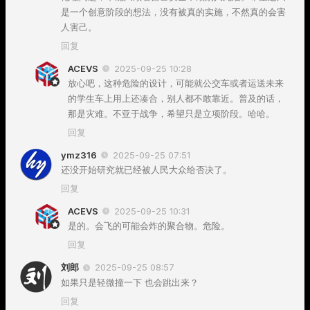
是一个创意阶段的想法，没有被真的实施，不然真的会害
人害己。
回复
ACEVS
2025-09-25 10:28
放心吧，这种危险的设计，可能就公交车或者运送未来
的学生车上用上还凑合，别人都不敢靠近。普及的话，
那是灾难。不亚于战争，希望只是立项阶段。哈哈。
回复
ymz316
2025-09-25 07:51
还没开始研究就已经被人民大众给否决了。
回复
ACEVS
2025-09-25 10:31
是的。会飞的可能会炸的聚合物。危险。
回复
刘郎
2025-09-25 08:57
如果只是轻微撞一下 也会跳出来？
回复