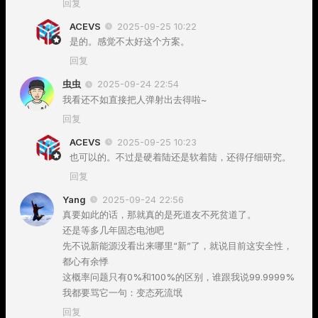
回复
ACEVS
2025-09-25 10:22
是的。感觉不太好这个方案。
回复
虫虫
2025-09-24 22:54
我看还不如直接把人弹射出去得啦~
回复
ACEVS
2025-09-25 10:23
也可以的。不过是硬着陆还是软着陆，还得仔细研究。
回复
Yang
2025-09-24 22:56
真要如此的话，那就真的是死道友不死贫道了。
还是等多几年固态电池吧
先不说新能源没看出来哪里“新”了，就说目前这安全性，
都心有余悸
这概率问题只有0%和100%的区别，谁跟我说99.9999%
我都要骂它一句：变态死流氓
回复