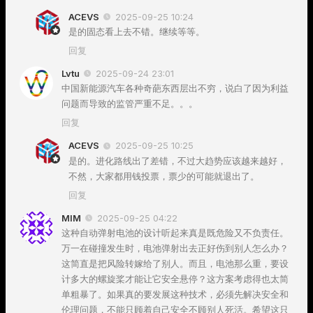
ACEVS
2025-09-25 10:24
是的固态看上去不错。继续等等。
回复
Lvtu
2025-09-24 23:01
中国新能源汽车各种奇葩东西层出不穷，说白了因为利益
问题而导致的监管严重不足。。。
回复
ACEVS
2025-09-25 10:25
是的。进化路线出了差错，不过大趋势应该越来越好，
不然，大家都用钱投票，票少的可能就退出了。
回复
MIM
2025-09-25 04:22
这种自动弹射电池的设计听起来真是既危险又不负责任。
万一在碰撞发生时，电池弹射出去正好伤到别人怎么办？
这简直是把风险转嫁给了别人。而且，电池那么重，要设
计多大的螺旋桨才能让它安全悬停？这方案考虑得也太简
单粗暴了。如果真的要发展这种技术，必须先解决安全和
伦理问题，不能只顾着自己安全不顾别人死活。希望这只