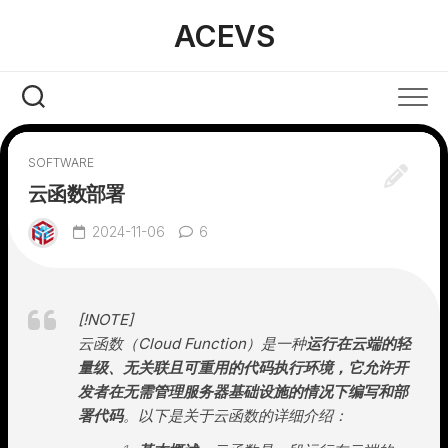
Skip
ACEVS
to
content
SOFTWARE
云函数部署
2024-11-06
6
[!NOTE]
云函数（Cloud Function）是一种
运行在云端的轻
量级、无关联且可重用的代码执行环境，它允许开
发者在无需管理服务器基础设施的情况下编写和部
署代码
。以下是关于云函数的详细介绍：