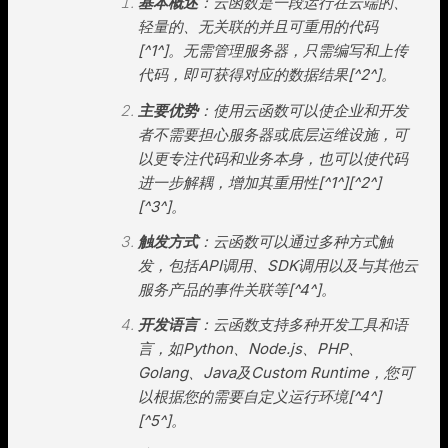
基本概述
：云函数是一段运行在云端的、
轻量的、无关联的并且可重用的代码
[^1^]。无需管理服务器，只需编写和上传
代码，即可获得对应的数据结果[^2^]。
主要优势
：使用云函数可以使企业和开发
者不需要担心服务器或底层运维设施，可
以更专注代码和业务本身，也可以使代码
进一步解耦，增加其重用性[^1^][^2^]
[^3^]。
触发方式
：云函数可以通过多种方式触
发，包括API调用、SDK调用以及与其他云
服务产品的事件关联等[^4^]。
开发语言
：云函数支持多种开发工具和语
言，如Python、Node.js、PHP、
Golang、Java及Custom Runtime，您可
以根据您的需要自定义运行环境[^4^]
[^5^]。