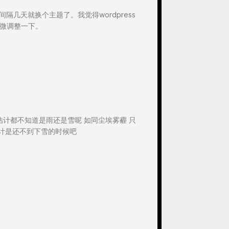
隔几天就换个主题了。我觉得wordpress
稍微调整一下。
估计都不知道是雨还是雪呢 如同尘埃雾霾 只
估计是还不到下雪的时候吧