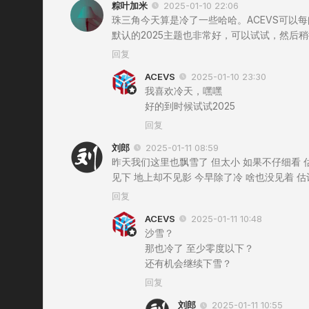
粽叶加米
2025-01-10 22:06
珠三角今天算是冷了一些哈哈。ACEVS可以每间
默认的2025主题也非常好，可以试试，然后
回复
ACEVS
2025-01-10 23:30
我喜欢冷天，嘿嘿
好的到时候试试2025
回复
刘郎
2025-01-11 08:59
昨天我们这里也飘雪了 但太小 如果不仔细看 
见下 地上却不见影 今早除了冷 啥也没见着 
回复
ACEVS
2025-01-11 10:48
沙雪？
那也冷了 至少零度以下？
还有机会继续下雪？
回复
刘郎
2025-01-11 10:55