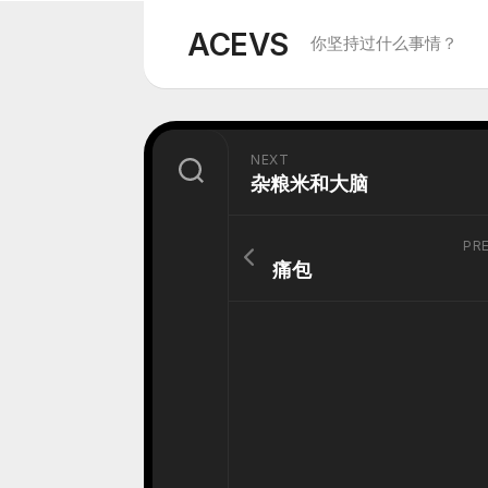
Skip
to
ACEVS
你坚持过什么事情？
content
NEXT
杂粮米和大脑
PR
痛包