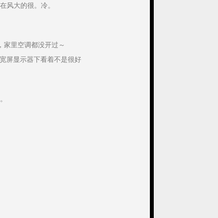
在风大的很。冷。
，家里空调都没开过～
在宽屏显示器下看着不是很好
。