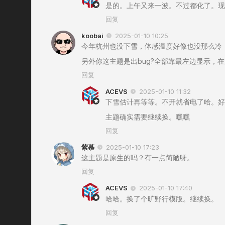
是的。上午又来一波。不过都化了。现
回复
koobai
2025-01-10 10:25
今年杭州也没下雪，体感温度好像也没那么冷
另外你这主题是出bug?全部靠最左边显示，
回复
ACEVS
2025-01-10 11:32
下雪估计再等等。不开就省电了哈。好
主题确实需要继续换。嘿嘿
回复
紫慕
2025-01-10 17:23
这主题是原生的吗？有一点简陋呀。
回复
ACEVS
2025-01-10 17:40
哈哈。换了个旷野行模版。继续换。
回复