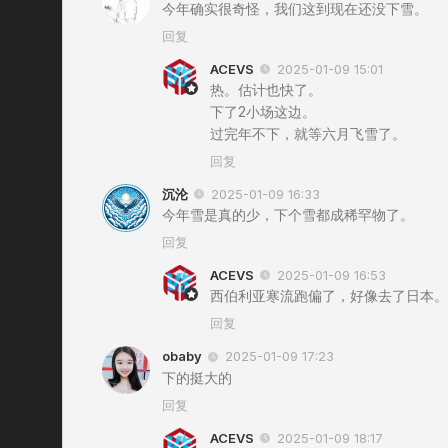
今年确实很奇怪，我们这到现在还没下雪。
回复
ACEVS
2025-01-09 15:01
热。估计也快了。
下了2小场这边。
过完年不下，就等六月飞雪了。
回复
沉沦
2025-01-09 16:33
今年雪是真的少，下个雪都成稀罕物了。
回复
ACEVS
2025-01-09 16:53
西伯利亚寒流跑偏了，好像去了日本。
回复
obaby
2025-01-09 17:23
下的挺大的
回复
ACEVS
2025-01-09 18:17