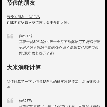
节俭的朋友
节俭的朋友 – ACEVS
刘郎阁
在这篇文章留言，关于食用大米。
[!NOTE]
我家一袋50KG的大米一个月不到就吃完了 两口子吃
平时还时不时的弄其他点心 真不是想节俭就能节俭
的 因为 也节俭不了呀!
大米消耗计算
我还计算了一下，但是我自己的确实没记清楚。后面继续计
算
[!NOTE]
你得控制血糖了。每天1.666kg大米，三顿的话每顿