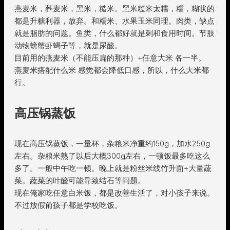
燕麦米，荞麦米，黑米，糙米。黑米糙米太糯，糯，糊状的
都是升糖利器，放弃。和糯米、水果玉米同理。肉类，缺点
就是脂肪的问题。鱼类，什么都好就是刺和食用时间。节肢
动物螃蟹虾蝎子等，就是尿酸。
目前用的燕麦米（不能压扁的那种）+任意大米 各一半。
燕麦米搭配什么米 感觉都会降低口感，所以，什么大米都
行。
高压锅蒸饭
现在高压锅蒸饭，一量杯，杂粮米净重约150g，加水250g
左右。杂粮米熟了以后大概300g左右，一顿饭最多吃这么
多了。一般中午吃一顿。晚上就是粉丝米线竹升面+大量蔬
菜。蔬菜的叶酸可能导致结石等问题。
现在俺家吃任意白米饭，都是改善生活了，对小孩子来说。
不过放假前孩子都是学校吃饭。