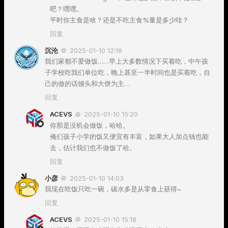
吧？嘿嘿。
平时你主食是啥？还是不吃主食%量是多少哇？
回复
沉沦
2025-01-10 12:19
我们家都不爱做饭……早上大多数情况下买着吃，中午孩
子学校吃我们单位吃，晚上甚至一半时间也是买着吃，自
己的做的话馒头和大饼为主…
回复
ACEVS
2025-01-10 15:20
你那是没机会做饭，哈哈。
俺们孩子小学的饭又便宜有丰富，如果大人加点钱也能
去，估计我们也不做饭了哈。
回复
小彦
2025-01-10 14:03
我现在吃饭只吃一碗，碳水多是从零食上获得~
回复
ACEVS
2025-01-10 15:18