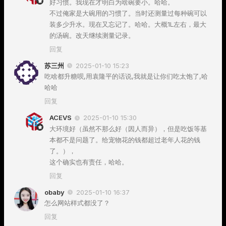
好习惯。我现在才明白为啥碗要小。哈哈。
不过俺家是大碗用的习惯了。当时还测量过每种碗可以
装多少升水。现在又忘记了。哈哈。大概1L左右，最大
的汤碗。改天继续测量记录。
回复
苏三州
2025-01-10 15:23
吃啥都升糖呗,用袁隆平的话说,我就是让你们吃太饱了,哈
哈哈
回复
ACEVS
2025-01-10 15:30
大环境好（虽然不那么好（因人而异），但是吃饭等基
本都不是问题了。给宠物花的钱都超过老年人花的钱
了。），
这个确实也有责任，哈哈。
回复
obaby
2025-01-10 16:37
怎么网站样式都没了？
回复