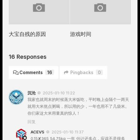
大宝自残的原因
游戏时间
16 Responses
Comments
16
Pingbacks
0
沉沦
2025-01-10 11:22
我家也就周末的时候蒸大米饭吃，平时晚上会隔个一两天
就用大米熬点粥喝，所以用的少，一年也用不了几袋米。
你们家这大米用量真的惊人！
回复
ACEVS
2025-01-10 11:37
0.15✘365 54.75kg 一年 估计还多点，应该不是很多