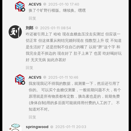
ACEVS
2025-01-10 17:40
换了个旷野行模版。继续换。嘿嘿
回复
刘郎
2025-01-11 08:54
咋还被引用上了 哈哈 现在血糖血压没去实测过 但应该一
切正常 但这体重从刚结完婚到现在 指数型上升 哎 不知道
是生活好了 还是控制不住自己的嘴了 以前”胖”这个字 和
我完全是不挨边的 现在好了 肚子上来了 也罢 吃好喝好玩
好 无灾无病 如此亦甚好
回复
ACEVS
2025-01-11 10:46
我发现我记不得我的数据，就测量一下，然后还引用了
你的。 可以买个血糖仪测量，一般前期问题不大，有个
原理就是所有物质都有定数，胰岛素也是的，前期免费
(身体自制)用的多后面可能就得用付费的人工的了。 不
知道对不对。
回复
springwood
2025-01-11 20:03