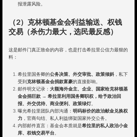
报泄露风险。
（2）克林顿基金会利益输送、权钱
交易（杀伤力最大，选民最反感）
这是邮件门真正致命的内容，也是打击希拉里公信力最狠的
料：
希拉里国务卿的
公务决策、外交审批、政策倾斜
，私下
受到
克林顿基金会捐款富豪
的直接影响。
邮件明文记录：
大额海外金主、企业、国家给克林顿基
金会捐巨款 → 希拉里利用国务卿职权，给予政治回
报、外交优待、商业便利、政策绿灯
。
曝光希拉里团队内部沟通：
明码标价的政治献金兑换权
力
，官商勾结、私人利益绑架国家外交公务。
内部邮件直言：基金会本质就是
希拉里的私人政治小金
库、权钱交易平台
。