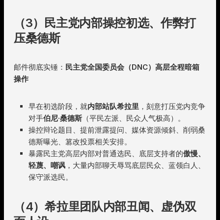
（3）民主党内部操控初选、作弊打
压桑德斯
邮件彻底实锤：
民主党全国委员会（DNC）高层全程暗箱
操作
早在初选阶段，就
内部站队希拉里
，刻意打压党内竞争
对手
伯尼·桑德斯
（平民左派、民众人气极高）。
操控辩论题目、提前泄露提问、媒体资源倾斜、削弱桑
德斯曝光、篡改投票相关安排。
暴露民主党高层内部对普通选民、底层支持者的
傲慢、
轻蔑、嘲讽
，大量内部聊天辱骂底层民众、蓝领白人、
保守派选民。
（4）希拉里团队内部丑闻、虚伪双