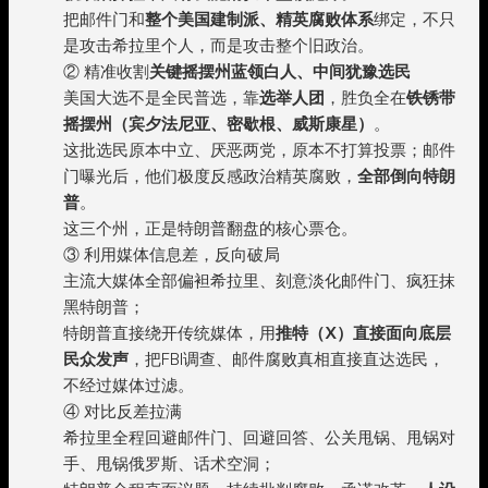
把邮件门和
整个美国建制派、精英腐败体系
绑定，不只
是攻击希拉里个人，而是攻击整个旧政治。
② 精准收割
关键摇摆州蓝领白人、中间犹豫选民
美国大选不是全民普选，靠
选举人团
，胜负全在
铁锈带
摇摆州（宾夕法尼亚、密歇根、威斯康星）
。
这批选民原本中立、厌恶两党，原本不打算投票；邮件
门曝光后，他们极度反感政治精英腐败，
全部倒向特朗
普
。
这三个州，正是特朗普翻盘的核心票仓。
③ 利用媒体信息差，反向破局
主流大媒体全部偏袒希拉里、刻意淡化邮件门、疯狂抹
黑特朗普；
特朗普直接绕开传统媒体，用
推特（X）直接面向底层
民众发声
，把FBI调查、邮件腐败真相直接直达选民，
不经过媒体过滤。
④ 对比反差拉满
希拉里全程回避邮件门、回避回答、公关甩锅、甩锅对
手、甩锅俄罗斯、话术空洞；