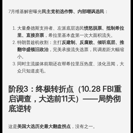
7月维基解密曝光
民主党初选作弊、内部嘲讽选民
：
大量桑德斯支持者、左派底层选民
愤怒脱票、抵制希拉
里、直接弃票
，希拉里基本盘第一次大面积流失。
特朗普趁机收割：主打
反建制、反腐败、倾听底层、推
翻华盛顿旧政治
，完美承接流失选票，民调差距大幅缩
小。
同时主流媒体前期还在帮希拉里压热度、淡化丑闻，大
众只知道皮毛。
阶段3：终极转折点（10.28 FBI重
启调查，大选前11天）——局势彻
底逆转
这是
美国大选历史最大翻盘拐点
，没有之一。