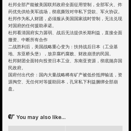
杜邦全部产能被美国联邦政府全面征用管制，全部军火、炸
药优先供给美军战场，彻底撕毁对华私下贷款、军火协议。
杜邦作为私人财团，必须服从美国国家战时管制，无法兑现
对国府的任何援助承诺。
杜邦看清国府实力孱弱、战后无法提供长期利益，直接全面
撤资、中断所有合作
二战胜利后，美国战略重心变为：扶持战后日本（工业基
地、东亚桥头堡），放弃腐朽腐败、财政崩溃的民国。
杜邦财团全面转向投资日本工业、东南亚资源，彻底抛弃国
民政府。
国府付出代价：国内大量战略稀有矿产被低价抵押输送，资
源掏空、无任何对等援助回本，孔宋私下利益捆绑全部崩
盘。
You may also like...