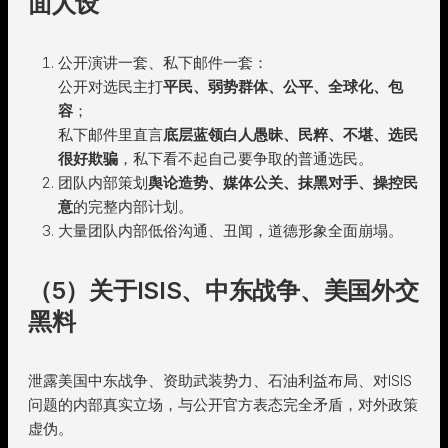
面人设
公开演讲一套、私下邮件一套：
公开对选民主打
平民、弱势群体、公平、全球化、包
容
；
私下邮件里直言
底层蓝领白人愚昧、民粹、不堪、选民
很好欺骗
，私下看不起自己要争取的普通选民。
团队内部策划
舆论造势、媒体公关、抹黑对手、操控民
意
的完整内部计划。
大量团队内部低俗沟通、丑闻，道德形象全面崩塌。
（5）关于ISIS、中东战争、美国外交
黑料
泄露美国中东战争、资助武装势力、石油利益布局、对ISIS
问题的内部真实立场，与公开官方表态完全矛盾，对外政策
虚伪。