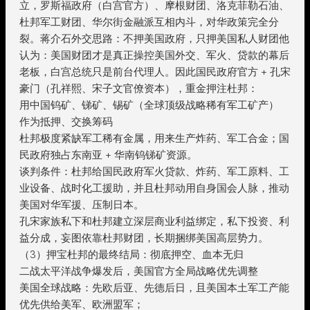
立，罗斯福政府（白宫官方）、摩根财团、洛克菲勒石油、
杜邦军工财团、华尔街金融派互相内斗，对华政策完全分
裂。蒋介石外交思路：不押美国政府，只押美国私人财团他
认为：美国财团才是真正操控美国外交、军火、贷款的幕后
老板，白宫总统只是前台代理人。因此国民政府官方 + 孔宋
豪门（孔祥熙、宋子文官僚资本），重金押注杜邦：
用中国钨矿、锑矿、锡矿（全球顶级战略稀有军工矿产）
作为抵押、交换筹码
杜邦极度紧缺军工稀有金属，用来生产炸药、军工合金；国
民政府独占东南亚 + 华南钨锑矿资源。
谈判条件：杜邦给国民政府军火贷款、炸药、军工原料、工
业设备、战时化工援助，并且杜邦动用自身国会人脉，推动
美国对华军援、压制日本。
孔宋家族私下和杜邦建立深层商业利益绑定，私下投资、利
益分成，妄图依靠杜邦财团，长期捆绑美国高层势力。
（3）押宝杜邦的最终结局：彻底押空、血本无归
二战太平洋战争爆发后，美国官方全局战略优先调整
美国全球战略：先欧后亚、先德后日，且美国本土军工产能
优先供给美军、欧洲盟军；