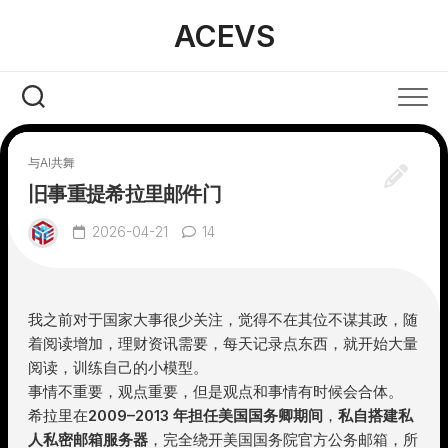
Skip
ACEVS
to
content
与AI共舞
旧事重提希拉里邮件门
2026-04-21
14
我之前对于国家大事很少关注，觉得不在其位不谋其政，随
着阅读增加，理财资讯需要，每天记录点东西，就开始大量
阅读，训练自己的小模型。
事情不重要，观点重要，但是观点和事情有时候会合体。
希拉里在
2009–2013 年担任美国国务卿期间
，
私自搭建私
人私密邮箱服务器
，完全绕开美国国务院官方公务邮箱，所