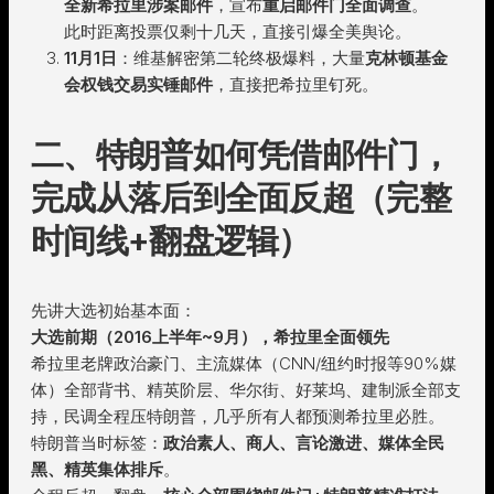
全新希拉里涉案邮件
，宣布
重启邮件门全面调查
。
此时距离投票仅剩十几天，直接引爆全美舆论。
11月1日
：维基解密第二轮终极爆料，大量
克林顿基金
会权钱交易实锤邮件
，直接把希拉里钉死。
二、特朗普如何凭借邮件门，
完成从落后到全面反超（完整
时间线+翻盘逻辑）
先讲大选初始基本面：
大选前期（2016上半年~9月），希拉里全面领先
希拉里老牌政治豪门、主流媒体（CNN/纽约时报等90%媒
体）全部背书、精英阶层、华尔街、好莱坞、建制派全部支
持，民调全程压特朗普，几乎所有人都预测希拉里必胜。
特朗普当时标签：
政治素人、商人、言论激进、媒体全民
黑、精英集体排斥
。