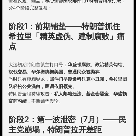
全程反超、翻盘，
核心全部围绕邮件门+特朗普精准打法
，
分4个阶段完整复盘：
阶段1：前期铺垫——特朗普抓住
希拉里「精英虚伪、建制腐败」痛
点
大选初期特朗普就主打口号：
华盛顿腐败、政治精英勾结、
权钱交易、华尔街绑架美国、普通民众被抛弃
。
当时只有模糊舆论，
邮件门早期爆料只算小丑闻，希拉里团
队轻松公关洗白，民调依旧领先
。
特朗普全程持续攻击：
私人邮箱违法、基金会黑金、华盛顿
官商勾结
，不断铺垫舆论。
阶段2：第一波泄密（7月）——民
主党崩塌，特朗普拉开差距