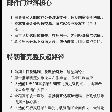
邮件门泄露核心
国务卿
私人邮箱存公务涉密文件，违反国家安全法规
；
克林顿基金会权钱交易、政治献金兑换权力
（最致
命）；
民主党
初选暗箱操作、打压对手、内部轻蔑底层选民
；
希拉里
公开私下双面人设、虚伪傲慢
，团队操控舆论。
特朗普完整反超路径
前期主打
反建制、反政治腐败
，铺垫舆论；
第一批爆料流失希拉里左派票仓，缩小民调差距；
大选前11天FBI重启邮件调查
（历史级拐点），击碎希
拉里全部清白人设；
全程高频攻击腐败，靠
推特直达底层选民
，收割铁锈带
摇摆州核心票；
大选前终极实锤邮件曝光，犹豫选民全面倒戈，最终选