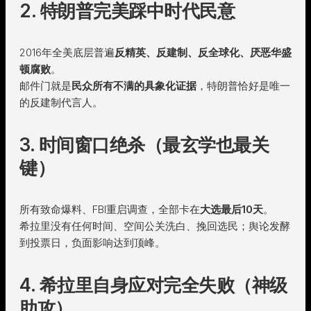
2. 特朗普完美踩中时代民意
2016年全美底层普遍
反精英、反建制、反全球化、厌恶华盛
顿腐败
。
邮件门就是
民众所有不满的具象化证据
，特朗普恰好是唯一
的反建制代言人。
3. 时间窗口绝杀（最玄学也最关
键）
所有致命爆料、FBI重启调查，全部卡在
大选最后10天
。
希拉里没有任何时间、空间公关洗白、挽回选民；舆论发酵
到投票日，负面影响达到顶峰。
4. 希拉里自身应对完全失败（神级
助攻）