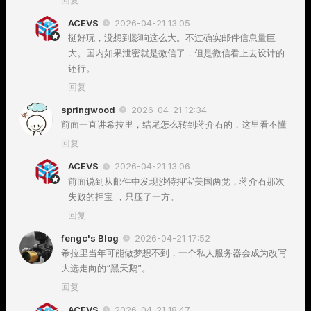
回复
ACEVS
2026-04-21 13:05
挺好玩，没想到影响这么大。不过确实邮件信息量巨
大。国内如果泄密就是微信了，但是微信看上去设计的
还行。
回复
springwood
2026-04-21 12:34
前面一直讲希拉里，结尾怎么转到蒋介石的，这里看不懂
回复
ACEVS
2026-04-21 13:06
前面说到从邮件中发现沙特押宝美国两党，蒋介石那次
失败的押宝 ，只压了一方。
回复
fengc's Blog
2026-04-21 17:52
希拉里当年可能做梦想不到，一个私人服务器会成为改写
大选走向的“黑天鹅”。
回复
ACEVS
2026-04-21 18:47