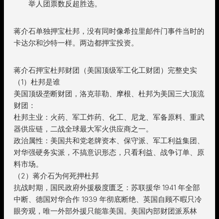
举人团票数反超胜选。
蒋介石单独押宝杜邦，没有同时像希拉里邮件门事件当时的
卡达尔和沙特一样。两边都押宝投资。
蒋介石押宝杜邦财团（美国顶级军工化工财团）完整史实
（1）杜邦是谁
美国顶级垄断财团，洛克菲勒、摩根、杜邦为美国三大顶流
财团：
杜邦主业：火药、军工炸药、化工、尼龙、军备原料、重武
器供应链，二战全球最大军火供应商之一。
政治属性：美国共和党老牌资本、保守派、军工利益集团、
对华强硬务实派，不搞意识形态，只看利益、战争订单、原
料市场。
（2）蒋介石为何死押杜邦
抗战时期，国民政府外援极度匮乏：苏联援华 1941 年全部
中断、德国对华合作 1939 年彻底断绝、英国自顾不暇只冷
眼旁观，唯一外部外援只能靠美国。美国内部财团派系林