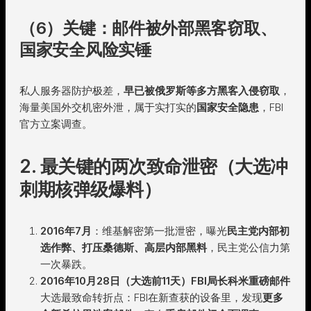
（6）关键：邮件被外部黑客窃取、
国家安全风险实锤
私人服务器防护极差，
早已被俄罗斯等多方黑客入侵窃取
，
海量美国外交机密外泄，属于实打实的
国家安全隐患
，FBI
官方立案调查。
2. 最关键的两次致命泄密（大选冲
刺期核弹级爆料）
2016年7月
：维基解密第一批泄密，曝光
民主党内部初
选作弊、打压桑德斯、高层内部黑料
，民主党公信力第
一次暴跌。
2016年10月28日（大选前11天）FBI局长科米重磅邮件
大选最致命转折点：FBI在新查获的设备里，发现
更多