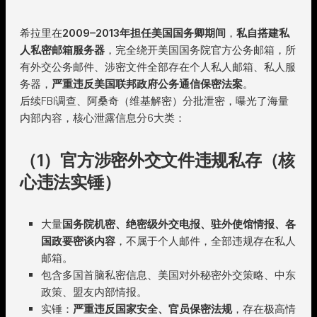
希拉里在
2009–2013年担任美国国务卿期间
，
私自搭建私
人私密邮箱服务器
，完全绕开美国国务院官方公务邮箱，所
有外交公务邮件、涉密文件全部存在个人私人邮箱、私人服
务器，
严重违反美国联邦政府公务通信保密法案
。
后续FBI调查、阿桑奇（维基解密）分批泄密，曝光了海量
内部内容，核心泄露信息分6大类：
（1）官方涉密外交文件违规私存（核
心违法实锤）
大量
国务院机密、绝密级外交电报、驻外使馆情报、各
国政要密谈内容
，不属于个人邮件，全部违规存在私人
邮箱。
包含多国首脑私密信息、美国对外秘密外交策略、中东
政策、盟友内部情报。
实锤：
严重违反国家安全、官员保密法规
，存在极高情