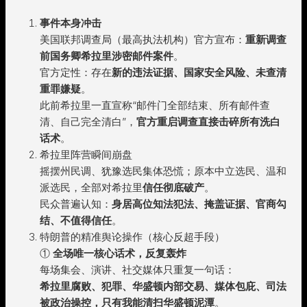
事件本身冲击
美国联邦调查局（最高执法机构）官方宣布：
重新调查
前国务卿希拉里涉密邮件案件
。
官方定性：存在
新的违法证据、国家安全风险、未查清
重罪嫌疑
。
此前希拉里一直宣称“邮件门全部结束、所有邮件查
清、自己完全清白”，
官方重启调查直接击碎所有洗白
话术
。
希拉里阵营瞬间崩盘
摇摆州民调、犹豫选民集体恐慌；原本中立选民、温和
派选民，全部对希拉里
信任彻底破产
。
民众普遍认知：
身居高位知法犯法、掩盖证据、官商勾
结、不值得信任
。
特朗普的精准舆论操作（核心反超手段）
①
全场唯一核心话术，反复轰炸
每场集会、演讲、社交媒体只重复一句话：
希拉里腐败、犯罪、华盛顿内部交易、媒体包庇、司法
被政治操控，只有我能清扫华盛顿泥潭
。