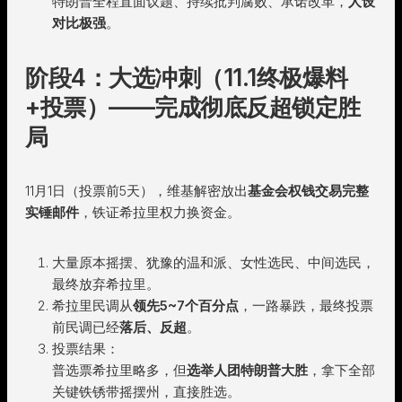
特朗普全程直面议题、持续批判腐败、承诺改革，
人设
对比极强
。
阶段4：大选冲刺（11.1终极爆料
+投票）——完成彻底反超锁定胜
局
11月1日（投票前5天），维基解密放出
基金会权钱交易完整
实锤邮件
，铁证希拉里权力换资金。
大量原本摇摆、犹豫的温和派、女性选民、中间选民，
最终放弃希拉里。
希拉里民调从
领先5~7个百分点
，一路暴跌，最终投票
前民调已经
落后、反超
。
投票结果：
普选票希拉里略多，但
选举人团特朗普大胜
，拿下全部
关键铁锈带摇摆州，直接胜选。