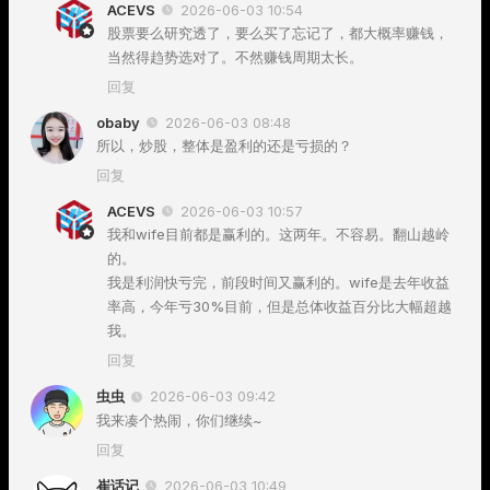
ACEVS
2026-06-03 10:54
股票要么研究透了，要么买了忘记了，都大概率赚钱，
当然得趋势选对了。不然赚钱周期太长。
回复
obaby
2026-06-03 08:48
所以，炒股，整体是盈利的还是亏损的？
回复
ACEVS
2026-06-03 10:57
我和wife目前都是赢利的。这两年。不容易。翻山越岭
的。
我是利润快亏完，前段时间又赢利的。wife是去年收益
率高，今年亏30%目前，但是总体收益百分比大幅超越
我。
回复
虫虫
2026-06-03 09:42
我来凑个热闹，你们继续~
回复
崔话记
2026-06-03 10:49