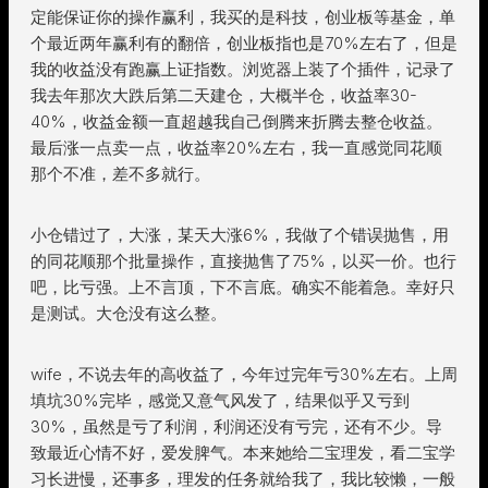
定能保证你的操作赢利，我买的是科技，创业板等基金，单
个最近两年赢利有的翻倍，创业板指也是70%左右了，但是
我的收益没有跑赢上证指数。浏览器上装了个插件，记录了
我去年那次大跌后第二天建仓，大概半仓，收益率30-
40%，收益金额一直超越我自己倒腾来折腾去整仓收益。
最后涨一点卖一点，收益率20%左右，我一直感觉同花顺
那个不准，差不多就行。
小仓错过了，大涨，某天大涨6%，我做了个错误抛售，用
的同花顺那个批量操作，直接抛售了75%，以买一价。也行
吧，比亏强。上不言顶，下不言底。确实不能着急。幸好只
是测试。大仓没有这么整。
wife，不说去年的高收益了，今年过完年亏30%左右。上周
填坑30%完毕，感觉又意气风发了，结果似乎又亏到
30%，虽然是亏了利润，利润还没有亏完，还有不少。导
致最近心情不好，爱发脾气。本来她给二宝理发，看二宝学
习长进慢，还事多，理发的任务就给我了，我比较懒，一般