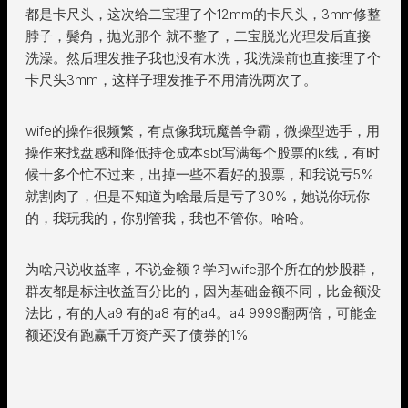
都是卡尺头，这次给二宝理了个12mm的卡尺头，3mm修整
脖子，鬓角，抛光那个 就不整了，二宝脱光光理发后直接
洗澡。然后理发推子我也没有水洗，我洗澡前也直接理了个
卡尺头3mm，这样子理发推子不用清洗两次了。
wife的操作很频繁，有点像我玩魔兽争霸，微操型选手，用
操作来找盘感和降低持仓成本sbt写满每个股票的k线，有时
候十多个忙不过来，出掉一些不看好的股票，和我说亏5%
就割肉了，但是不知道为啥最后是亏了30%，她说你玩你
的，我玩我的，你别管我，我也不管你。哈哈。
为啥只说收益率，不说金额？学习wife那个所在的炒股群，
群友都是标注收益百分比的，因为基础金额不同，比金额没
法比，有的人a9 有的a8 有的a4。a4 9999翻两倍，可能金
额还没有跑赢千万资产买了债券的1%.