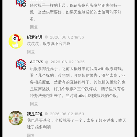
限位梳子一样的卡尺，保证头皮和头发的距离保持一
致，当然头型要好，如果天生脑袋长的太偏可能不好
看。
回复
织梦岁月
2026-06-02 18:36
哎哎哎，股票真不容易啊
回复
ACEVS
2026-06-02 19:25
玩股票都是高手，之前大概过年前我看wife股票赚钱。
看了几个标的，没想到，收到短信警告，涨的太高，业
务相关度低，然后有的直接停牌了。其他相关板块的也
是应声猛跌，好几个股票2.三个跌停板，脑子里只有各
种办法先跑出来了。当时是ai应用相关板块的个股。
回复
我是军爸
2026-06-02 18:53
我也是买基金，个股就买了一个，太多了顾不过来，昨天
吐了很多利润
回复