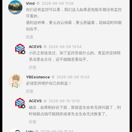
Vind
2026-06-09 11:09
你们还有监控可以看，我们这儿如果是电瓶车都没有监控
可看的。
遇到这种事，要么自认倒霉，要么死磕着，花钱花时间都
别在乎。
回复
ACEVS
2026-06-09 13:54
小区之前改造过。加了监控音箱什么的。查监控还得联
系业委会主任，还不能随意看似乎。
回复
YBExistence
2026-06-09 15:02
必须坚持维护自己的权益！
回复
ACEVS
2026-06-10 13:10
确实，如果刚好在下面，那就是生命有无得问题了，到
时候赔点钱可能残疾或者失去生命无法恢复了。
回复
Lvtu
2026-06-09 15:44