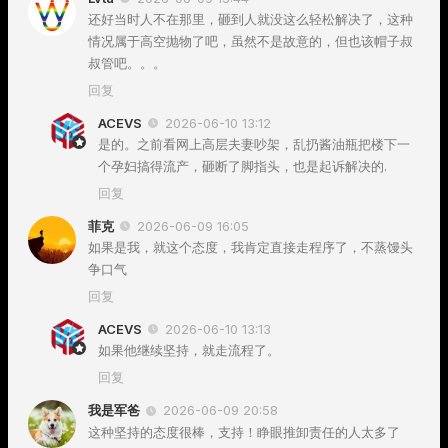
还好当时人不在那里，砸到人就没这么轻松解决了，这种
情况属于高空抛物了吧，虽然不是故意的，但也该帽子叔
叔管吧。。。
回复
ACEVS
2026-06-10 13:12
是的。之前看网上高层夫妻吵架，乱扔酱油瓶把楼下一
个孕妇搞得流产，砸断了脚指头，也是起诉解决的.
回复
菲克
2026-06-09 16:05
如果是我，就这个态度，我肯定直接走程序了，不蒸馒头
争口气
回复
ACEVS
2026-06-10 13:13
如果他继续坚持，就走流程了。
回复
我是军爸
2026-06-09 20:58
这种坚持的态度很棒，支持！睁眼推卸责任的人太多了