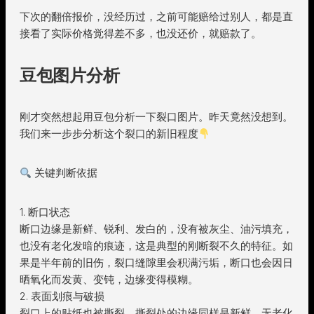
下次的翻倍报价，没经历过，之前可能赔给过别人，都是直
接看了实际价格觉得差不多，也没还价，就赔款了。
豆包图片分析
刚才突然想起用豆包分析一下裂口图片。昨天竟然没想到。
我们来一步步分析这个裂口的新旧程度
关键判断依据
1. 断口状态
断口边缘是新鲜、锐利、发白的，没有被灰尘、油污填充，
也没有老化发暗的痕迹，这是典型的刚断裂不久的特征。如
果是半年前的旧伤，裂口缝隙里会积满污垢，断口也会因日
晒氧化而发黄、变钝，边缘变得模糊。
2. 表面划痕与破损
裂口上的贴纸也被撕裂，撕裂处的边缘同样是新鲜、无老化