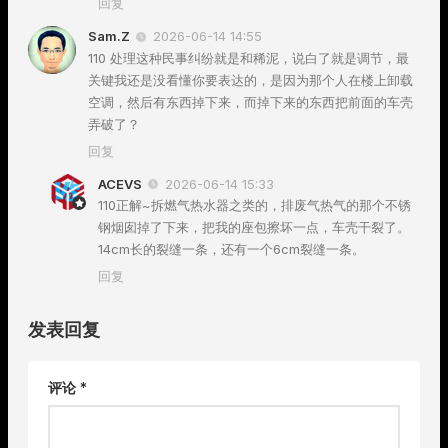
回复
Sam.Z
2026-06-14 14:55
110 处理这种民事纠纷就是和稀泥，说白了就是调节，最
关键我还是没看懂你要表达的，是因为那个人在楼上卸载
空调，然后有东西掉下来，而掉下来的东西把前面的车壳
弄破了？
回复
ACEVS
2026-06-14 15:33
110正解~拆燃气热水器之类的，排废气热气的那个不锈
钢烟囱掉了下来，把我的座包擦坏一点，车壳干裂了。
14cm长的裂缝一条，还有一个6cm裂缝一条。
回复
发表回复
评论
*