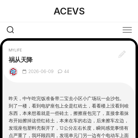
Skip
ACEVS
to
content
MYLIFE
祸从天降
2026-06-09
44
昨天，中午吃完饭准备带二宝去小区小广场玩一会沙包。
到了一楼，看到电驴座包上全是红砖土，看看楼上没看到啥
东西，本来想着就是一些砖土，擦擦座包完了，直接拿着抹
布开始擦掉这些红砖土，本来在车的右边，后来擦车左边，
发现座包塑料壳裂开了，12公分左右长度，瞬间感觉事情有
点严重了，我环顾四周，发现单元门另一边有个电动车上面