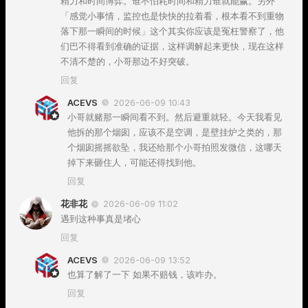
精力和时间博弈。谁不怕耗时间和精力谁就能赢。另外
「感觉小事情，监控也是快快的拉着看，根本看不到重物
落下那一瞬间的时候」这个其实你应该是冤枉警察了，他
们巴不得看到准确的证据，这样调解起来更快，现在这样
不清不楚的，小哥那边不好突破。
回复
ACEVS
2026-06-09 10:43
小哥就赌那一瞬间看不到。然后避重就轻。今天我看见
他拆的那个烟囱，应该不是空调，是壁挂炉之类的，那
个烟囱摇摇欲坠，我还给那个小哥拍照发微信，这哪天
掉下来砸住人，可能还得找到他。
回复
花非花
2026-06-09 11:02
遇到这种事真是堵心
回复
ACEVS
2026-06-09 13:52
也算了解了一下 如果不赔钱，该咋办。
回复