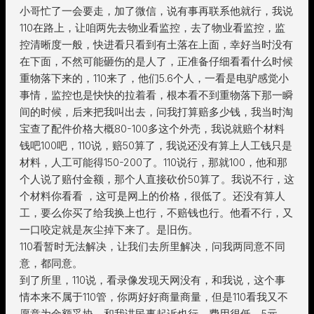
小哥忙了一会要走，加了微信，说有事再联系他就行，我说
110在路上，让咱两先去物业看监控，去了物业看监控，监
控清晰度一般，快进看只看到有土落在上面，幸好当时没有
在下面，不然可能砸伤的是人了，正准备仔细看看什么时候
重物落下来的，110来了，他们5.6个人，一看是电驴感觉小
事情，监控也是快快的拉着看，根本看不到重物落下那一瞬
间的时候，后来把我叫出去，问我打算赔多少钱，我当时淘
宝查了配件价格大概80-100多这个外壳，我说就赔个材料
钱吧100吧，110说，赔50算了，我说还没有算上人工钱只是
材料，人工可能得150-200了。110说行，那就100，他和那
个人说了赔付金额，那个人直接砍价50算了。我说不行，这
个材料你看看 ，这可是网上的价格，很低了。还没有算人
工，要么你买了给我换上也行，不赔钱也行。他看不行，又
一口咬定就是灰尘掉下来了。是旧伤。
110看暂时无法解决，让我们去所里解决，问我两同意不同
意，都同意。
到了所里，110说，看录像发现天网没有，和我说，这个事
情本来不属于110管，你两好好商量商量，但是110看我又不
愿意为金额妥协，和我讲民事起诉也行，费用很低，5元