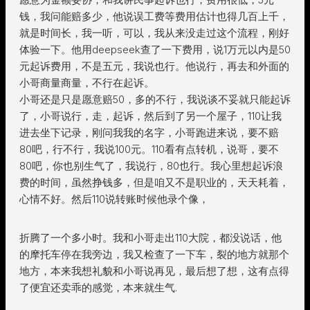
钱，我问能赔多少，他说误工费等费用估计也得几百上千，
就是时间长，我一听，可以，我从来没走过这个流程，刚好
体验一下。他用deepseek查了一下费用，说1万元以内是50
元起诉费用，不是五元，我说也行。他说行，再去和外面的
小哥商量商量，不行在起诉。
小哥还是只是愿意赔50，多的不行，我说谈不妥就只能起诉
了，小哥说行，走，起诉，然后到了另一个屋子，110让我
进去坐下记录，刚问我我的名字，小哥跑进来说，要不赔
80吧，行不行，我说100元。110看有点转机，说哥，要不
80吧，你也别生气了，我说行，80也行。我心里想起诉浪
费的时间，虽然挣钱多，但是咱又不是职业的，天天耗着，
心情不好。然后110说转账时候他录个像，
折腾了一个多小时。我和小哥走出110大院，都没说话，他
的摩托车停在我旁边，我又检查了一下车，裂的地方就那个
地方，本来我想礼貌和小哥说再见，最后想了想，这有点得
了便宜还卖乖的感觉，本来就生气.