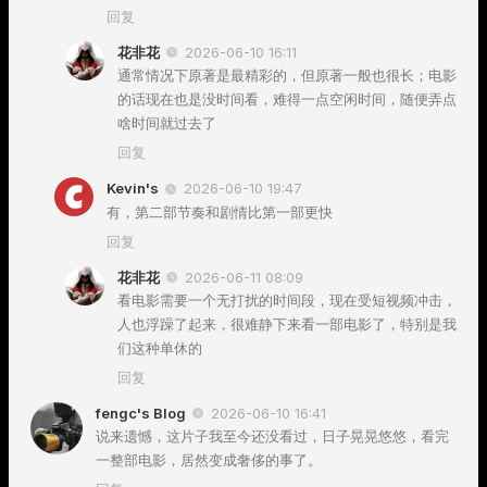
回复
花非花
2026-06-10 16:11
通常情况下原著是最精彩的，但原著一般也很长；电影
的话现在也是没时间看，难得一点空闲时间，随便弄点
啥时间就过去了
回复
Kevin's
2026-06-10 19:47
有，第二部节奏和剧情比第一部更快
回复
花非花
2026-06-11 08:09
看电影需要一个无打扰的时间段，现在受短视频冲击，
人也浮躁了起来，很难静下来看一部电影了，特别是我
们这种单休的
回复
fengc's Blog
2026-06-10 16:41
说来遗憾，这片子我至今还没看过，日子晃晃悠悠，看完
一整部电影，居然变成奢侈的事了。