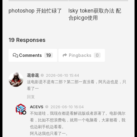
photoshop 开始忙碌了
lsky token获取办法 配
合picgo使用
19 Responses
Comments
19
Pingbacks
0
花非花
2026-06-10 15:44
这电影是不是有二部？第二部一直没看，阿凡达也是，只
看了一
回复
ACEVS
2026-06-10 16:04
不知道哇，我现在都是看解说版或者原著了。电影偶尔
看，比如不想浪费电，就用一个电脑看，大家都看，我
也边刷手机边看看。
阿凡达我也只看了一。