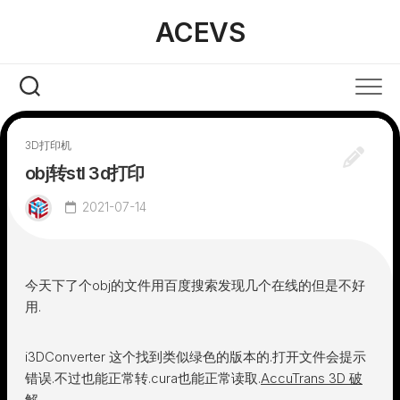
Skip
ACEVS
to
content
3D打印机
obj转stl 3d打印
2021-07-14
今天下了个obj的文件用百度搜索发现几个在线的但是不好
用.
i3DConverter 这个找到类似绿色的版本的.打开文件会提示
错误.不过也能正常转.cura也能正常读取.
AccuTrans 3D 破
解