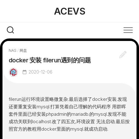
Skip
ACEVS
to
content
NAS
/
网盘
docker 安装 filerun遇到的问题
2020-12-06
filerun运行环境设置略微复杂.最后选择了docker安装.发现
还要重复安装mysql.打算凭着自己理解的代码程序 用群晖
套件里面已经安装phpadmin的mariadb.的mysql.发现不能
成功关联到localhost.改了四五次,环境设置 无法启动.最后按
照官方的教程用docker里面的mysql.就成功启动.