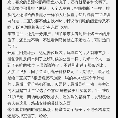
欢，喜欢的是淀粉肠和章鱼小丸子，还有就是各种饮料了。
蜜雪摊位那儿排了两队，10个人左右，把路截断了一样，排
队的人还得给两条流水一样的人让位置，然后拽着二宝继续
向前走，二宝说要不他去找wife，我说他们吃的卤煮你又不
吃，我说你跟着我肯定有东西 吃的。
集市过半，还是十分拥挤，到了最东头看到那个烤玉米的摊
位了，还是走不动，不过看到马路就在不远地方，可以透口
气了。
开始往回走环形，这边摊位服装，玩具啥的，人就非常少，
感觉像刚从闹市到了上班时候的公园一样，几米一个人，当
到了有吃的摊位 人又渐渐多了，不过和走过了那条道比，
人少了很多，问了章鱼小丸子价格12元了，觉得贵，最后还
是给二宝买了2根淀粉肠不加辣，喝的本来想买个果汁啥
的，最后一看价格都不低，10元起，最后灵机一动，去旁边
的大型超市让二宝选了个雪碧 鲜橙多美汁源套装。1.2L乘以
2瓶9.8元，商场电梯旁没啥人，吃的喝的都有了，发现已经
有人在这儿，悠哉安静的带娃吃东西。
这个套装喝的时候挺麻烦，得举着两个瓶子，不过价格感觉
还是秒掉蜜雪了。哈哈。