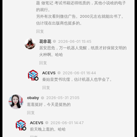
题 做笔记 考试书籍还得纸质的，其他小说啥的电子
的就行。
另外有次看到微信广告。2000元左右就能出书了。
估计现在出版商也挺多的。
回复
花非花
2026-06-01 15:45
居安思危，万一机器人觉醒，纸质才好保留文明的
火种啊。哈哈
回复
ACEVS
2026-06-01 16:44
秦始皇焚书坑儒，估计机器人也学会了。
回复
obaby
2026-05-31 21:05
逛逛挺好，今天是挺热的
回复
ACEVS
2026-06-01 14:47
前天晚上逛的。哈哈