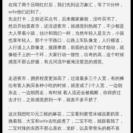
在闯了两个压哨红灯后，我们先到达万象汇，等了10分钟，
wife他们赶到了。
先去打卡，之前还买点书，后来搬家麻烦，没咋买书了。
然后开始逛夜市，还没进夜市，就感觉到热闹了，不少都是
大人带着小孩，估计和我们一样，当然年轻人是主力，小孩
也算年轻人。那个十字路口，公路上车队像龙，人行横道，
人行道上人群像龙，接踵摩肩，前面的走动了你才能动，就
像链子上的一个环，大家行动一致性，出奇的高，这个时候
感觉不那么舒服，有点河流中被淹没窒息的感觉。
走进夜市，拥挤程度更加高了，过道最多三个人宽，有的摊
位有客人购买各种小吃的时候，就变成了2个人宽，一边朝
东走，一边朝西走，有时候 着人流还会被截断，你得挤过
去才行，之前感觉挤到一半，就差不多不挤了.
.
这次我想吃10元三根的麻花，二宝看到蜜雪冰城说要奶茶，
拽着我，大宝和wife去吃卤煮了，二宝不吃，就跟着我了，
二宝对辣的东西不那么喜欢，龙虾，以及带骨头的都不喜