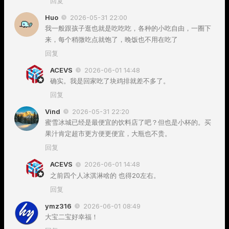
回复
Huo
2026-05-31 22:00
我一般跟孩子逛也就是吃吃吃，各种的小吃自由，一圈下
来，每个稍微吃点就饱了，晚饭也不用在吃了
回复
ACEVS
2026-06-01 14:48
确实。我是回家吃了块鸡排就差不多了。
回复
Vind
2026-05-31 22:20
蜜雪冰城已经是最便宜的饮料店了吧？但也是小杯的。买
果汁肯定超市更方便更便宜，大瓶也不贵。
回复
ACEVS
2026-06-01 14:48
之前四个人冰淇淋啥的 也得20左右。
回复
ymz316
2026-06-01 08:49
大宝二宝好幸福！