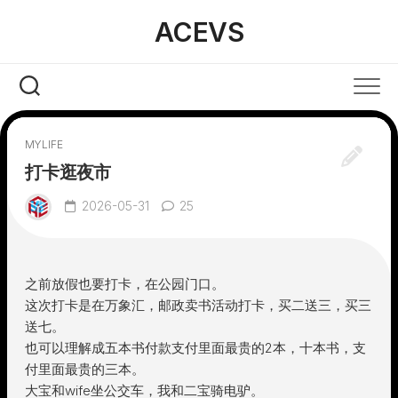
Skip
ACEVS
to
content
MYLIFE
打卡逛夜市
2026-05-31
25
之前放假也要打卡，在公园门口。
这次打卡是在万象汇，邮政卖书活动打卡，买二送三，买三
送七。
也可以理解成五本书付款支付里面最贵的2本，十本书，支
付里面最贵的三本。
大宝和wife坐公交车，我和二宝骑电驴。