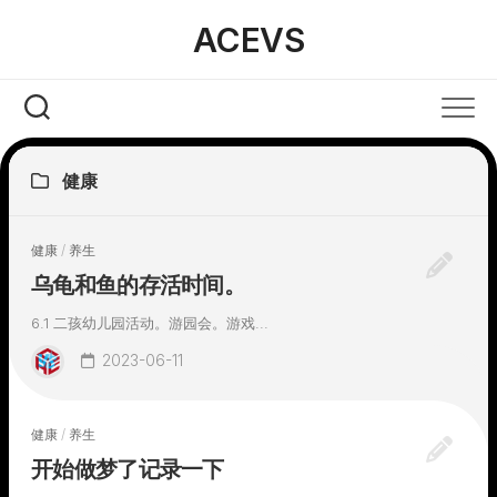
Skip
ACEVS
to
content
健康
健康
/
养生
乌龟和鱼的存活时间。
6.1 二孩幼儿园活动。游园会。游戏...
2023-06-11
健康
/
养生
开始做梦了记录一下