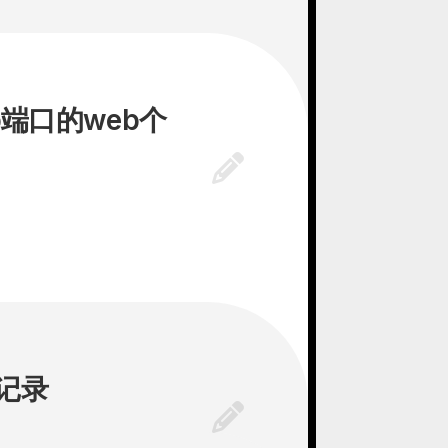
p端口的web个
n记录