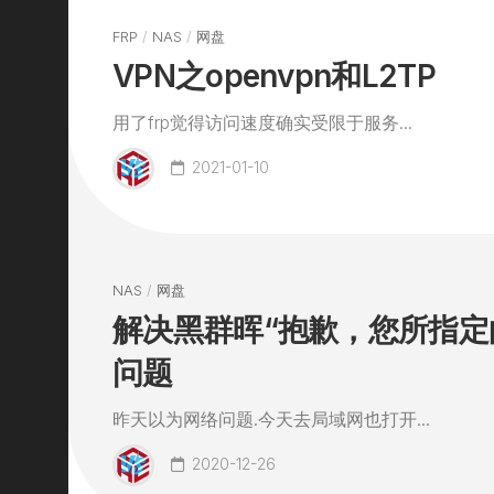
FRP
/
NAS
/
网盘
VPN之openvpn和L2TP
用了frp觉得访问速度确实受限于服务...
2021-01-10
NAS
/
网盘
解决黑群晖“抱歉，您所指定
问题
昨天以为网络问题.今天去局域网也打开...
2020-12-26