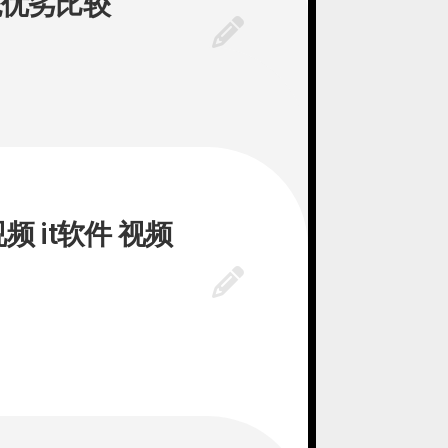
统优劣比较
频 it软件 视频